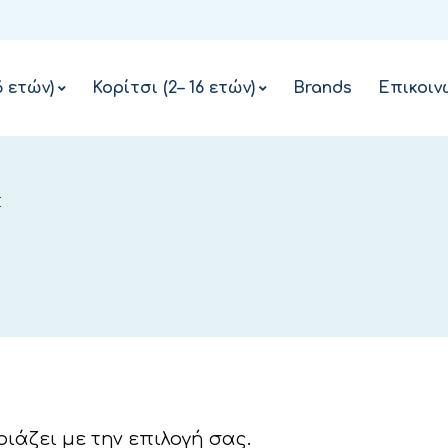
ΌΝΟΜΑ ΧΡΉΣΤΗ Ή ΔΙΕΎΘΥΝΣΗ EMAIL
*
6 ετών)
Κορίτσι (2– 16 ετών)
Brands
Επικοιν
ΚΩΔΙΚΌΣ
*
Σ
ΝΑ ΜΕ ΘΥΜΆΣΑΙ
ΣΎΝΔΕΣΗ
Χάσατε τον κωδικό σας;
ιάζει με την επιλογή σας.