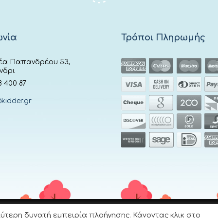
ωνία
Τρόποι Πληρωμής
έα Παπανδρέου 53,
νδρι
8 400 87
kidder.gr
ύτερη δυνατή εμπειρία πλοήγησης. Κάνοντας κλικ στο