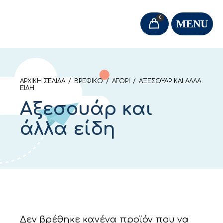
0
MENU
ΑΡΧΙΚΉ ΣΕΛΊΔΑ
/
ΒΡΕΦΙΚΌ
/
ΑΓΌΡΙ
/
ΑΞΕΣΟΥΆΡ ΚΑΙ ΆΛΛΑ
ΕΊΔΗ
Αξεσουάρ και
άλλα είδη
Δεν βρέθηκε κανένα προϊόν που να