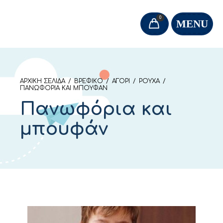
0
MENU
ΑΡΧΙΚΉ ΣΕΛΊΔΑ
/
ΒΡΕΦΙΚΌ
/
ΑΓΌΡΙ
/
ΡΟΎΧΑ
/
ΠΑΝΩΦΌΡΙΑ ΚΑΙ ΜΠΟΥΦΆΝ
Πανωφόρια και
μπουφάν