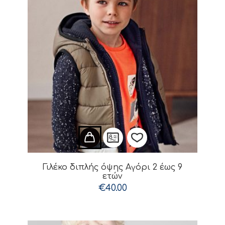
Γιλέκο διπλής όψης Αγόρι 2 έως 9
ετών
Προσθήκη
€
40.00
στη
Λίστα