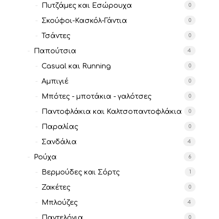
Πυτζάμες και Εσώρουχα
0
Σκούφοι-Κασκόλ-Γάντια
0
Τσάντες
0
Παπούτσια
4
Casual και Running
0
Αμπιγιέ
0
Μπότες - μποτάκια - γαλότσες
0
Παντοφλάκια και Καλτσοπαντοφλάκια
0
Παραλίας
0
Σανδάλια
4
Ρούχα
6
Βερμούδες και Σόρτς
1
Ζακέτες
0
Μπλούζες
4
Παντελόνια
0