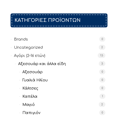
Λίστα
Επιθυμιών
ΚΑΤΗΓΟΡΙΕΣ ΠΡΟΪΟΝΤΩΝ
Brands
0
Uncategorized
2
Αγόρι (2–16 ετών)
13
Αξεσουάρ και άλλα είδη
3
Αξεσουάρ
0
Γυαλιά Ηλίου
0
Κάλτσες
0
Καπέλα
1
Μαγιό
2
Παπιγιόν
0