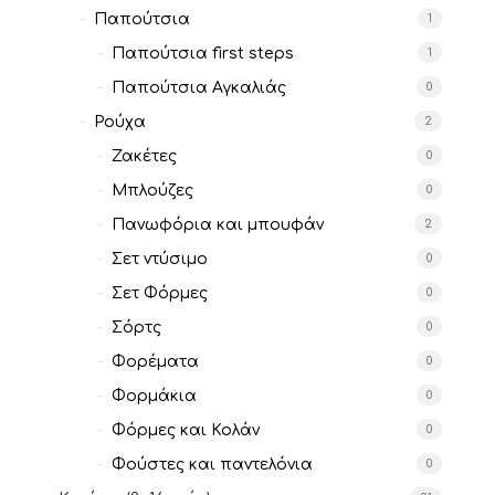
Παπούτσια
1
Παπούτσια first steps
1
Παπούτσια Αγκαλιάς
0
Ρούχα
2
Ζακέτες
0
Μπλούζες
0
Πανωφόρια και μπουφάν
2
Σετ ντύσιμο
0
Σετ Φόρμες
0
Σόρτς
0
Φορέματα
0
Φορμάκια
0
Φόρμες και Κολάν
0
Φούστες και παντελόνια
0