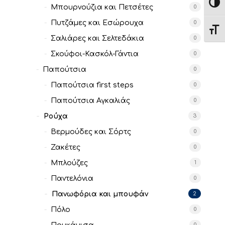
Εναλ
Μπουρνούζια και Πετσέτες
0
Πυτζάμες και Εσώρουχα
0
Εναλ
Σαλιάρες και Σελτεδάκια
0
Σκούφοι-Κασκόλ-Γάντια
0
Παπούτσια
0
Παπούτσια first steps
0
Παπούτσια Αγκαλιάς
0
Ρούχα
3
Βερμούδες και Σόρτς
0
Ζακέτες
0
Μπλούζες
1
Παντελόνια
0
Πανωφόρια και μπουφάν
2
Πόλο
0
0