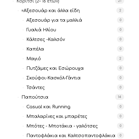
Κορίτσι (2– 16 ετών)
21
=Αξεσουάρ και άλλα είδη
2
Αξεσουάρ για τα μαλλιά
0
Γυαλιά Ηλίου
0
Κάλτσες -Καλσόν
0
Καπέλα
0
Μαγιό
2
Πυτζάμες και Εσώρουχα
0
Σκούφοι-Κασκόλ-Γάντια
0
Τσάντες
0
Παπούτσια
14
Casual και Running
0
Μπαλαρίνες και μπαρέτες
0
Μπότες - Μποτάκια - γαλότσες
0
Παντοφλάκια και Καλτσοπαντοφλάκια
0