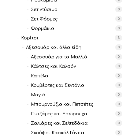
Πουκάμισα
Σετ ντύσιμο
0
Σετ Φόρμες
0
Φορμάκια
0
Κορίτσι
3
Αξεσουάρ και άλλα είδη
0
Αξεσουάρ για τα Μαλλιά
0
Κάλτσες και Καλσόν
0
Καπέλα
0
Κουβέρτες και Σεντόνια
0
Μαγιό
0
Μπουρνούζια και Πετσέτες
0
Πυτζάμες και Εσώρουχα
0
Σαλιάρες και Σελτεδάκια
0
Σκούφοι-Κασκόλ-Γάντια
0