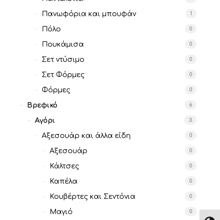
Πανωφόρια και μπουφάν
1
Πόλο
0
Πουκάμισα
0
Σετ ντύσιμο
0
Σετ Φόρμες
0
Φόρμες
0
Βρεφικό
6
Αγόρι
3
Αξεσουάρ και άλλα είδη
0
Αξεσουάρ
0
Κάλτσες
0
Καπέλα
0
Κουβέρτες και Σεντόνια
0
Μαγιό
0