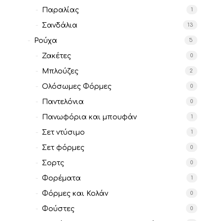
Παραλίας
1
Σανδάλια
13
Ρούχα
5
Ζακέτες
0
Μπλούζες
2
Ολόσωμες Φόρμες
0
Παντελόνια
0
Πανωφόρια και μπουφάν
1
Σετ ντύσιμο
1
Σετ φόρμες
0
Σορτς
0
Φορέματα
1
Φόρμες και Κολάν
0
Φούστες
0