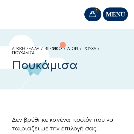
0
MENU
ΑΡΧΙΚΉ ΣΕΛΊΔΑ
/
ΒΡΕΦΙΚΌ
/
ΑΓΌΡΙ
/
ΡΟΎΧΑ
/
ΠΟΥΚΆΜΙΣΑ
Πουκάμισα
Δεν βρέθηκε κανένα προϊόν που να
ταιριάζει με την επιλογή σας.