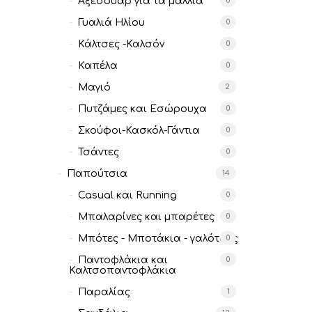
Αξεσουάρ για τα μαλλιά
0
Γυαλιά Ηλίου
0
Κάλτσες -Καλσόν
0
Καπέλα
0
Μαγιό
2
Πυτζάμες και Εσώρουχα
0
Σκούφοι-Κασκόλ-Γάντια
0
Τσάντες
0
Παπούτσια
14
Casual και Running
0
Μπαλαρίνες και μπαρέτες
0
Μπότες - Μποτάκια - γαλότσες
0
Παντοφλάκια και
0
Καλτσοπαντοφλάκια
Παραλίας
1