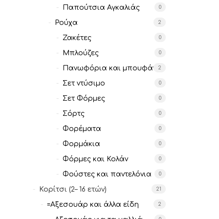
Παπούτσια Αγκαλιάς
0
Ρούχα
2
Ζακέτες
0
Μπλούζες
0
Πανωφόρια και μπουφάν
2
Σετ ντύσιμο
0
Σετ Φόρμες
0
Σόρτς
0
Φορέματα
0
Φορμάκια
0
Φόρμες και Κολάν
0
Φούστες και παντελόνια
0
Κορίτσι (2– 16 ετών)
21
=Αξεσουάρ και άλλα είδη
2