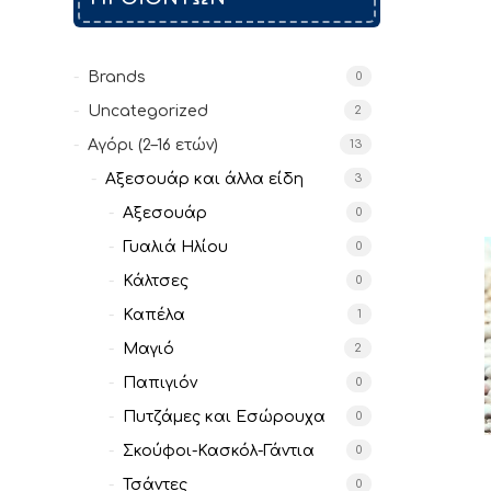
Brands
0
Uncategorized
2
Αγόρι (2–16 ετών)
13
Αξεσουάρ και άλλα είδη
3
Αξεσουάρ
0
Γυαλιά Ηλίου
0
Κάλτσες
0
Καπέλα
1
Μαγιό
2
Παπιγιόν
0
Πυτζάμες και Εσώρουχα
0
Σκούφοι-Κασκόλ-Γάντια
0
Τσάντες
0