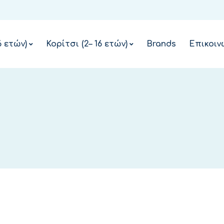
ΌΝΟΜΑ ΧΡΉΣΤΗ Ή ΔΙΕΎΘΥΝΣΗ EMAIL
*
6 ετών)
Κορίτσι (2– 16 ετών)
Brands
Επικοιν
ΚΩΔΙΚΌΣ
*
ΝΑ ΜΕ ΘΥΜΆΣΑΙ
ΣΎΝΔΕΣΗ
Χάσατε τον κωδικό σας;