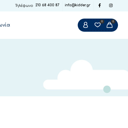
210 68 400 87
info@kidder.gr
Τηλέφωνο
0
0
ωνία