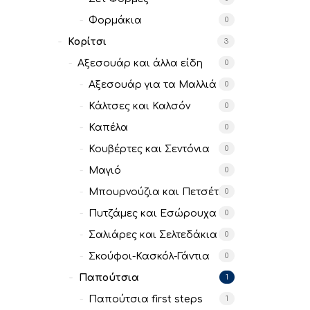
Φορμάκια
0
Κορίτσι
3
Αξεσουάρ και άλλα είδη
0
Αξεσουάρ για τα Μαλλιά
0
Κάλτσες και Καλσόν
0
Καπέλα
0
Κουβέρτες και Σεντόνια
0
Μαγιό
0
Μπουρνούζια και Πετσέτες
0
Πυτζάμες και Εσώρουχα
0
Σαλιάρες και Σελτεδάκια
0
Σκούφοι-Κασκόλ-Γάντια
0
Παπούτσια
1
Παπούτσια first steps
1