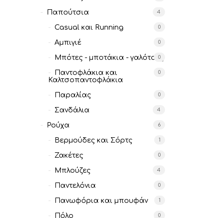
Παπούτσια
4
Casual και Running
0
Αμπιγιέ
0
Μπότες - μποτάκια - γαλότσες
0
Παντοφλάκια και
0
Καλτσοπαντοφλάκια
Παραλίας
0
Σανδάλια
4
Ρούχα
6
Βερμούδες και Σόρτς
1
Ζακέτες
0
Μπλούζες
4
Παντελόνια
0
Πανωφόρια και μπουφάν
1
Πόλο
0