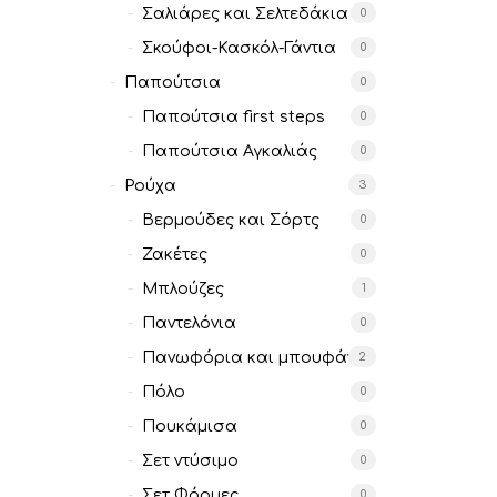
Σαλιάρες και Σελτεδάκια
0
Σκούφοι-Κασκόλ-Γάντια
0
Παπούτσια
0
Παπούτσια first steps
0
Παπούτσια Αγκαλιάς
0
Ρούχα
3
Βερμούδες και Σόρτς
0
Ζακέτες
0
Μπλούζες
1
Παντελόνια
0
Πανωφόρια και μπουφάν
2
Πόλο
0
Πουκάμισα
0
Σετ ντύσιμο
0
Σετ Φόρμες
0