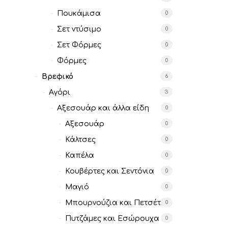
Πουκάμισα
0
Σετ ντύσιμο
0
Σετ Φόρμες
0
Φόρμες
0
Βρεφικό
6
Αγόρι
3
Αξεσουάρ και άλλα είδη
0
Αξεσουάρ
0
Κάλτσες
0
Καπέλα
0
Κουβέρτες και Σεντόνια
0
Μαγιό
0
Μπουρνούζια και Πετσέτες
0
Πυτζάμες και Εσώρουχα
0