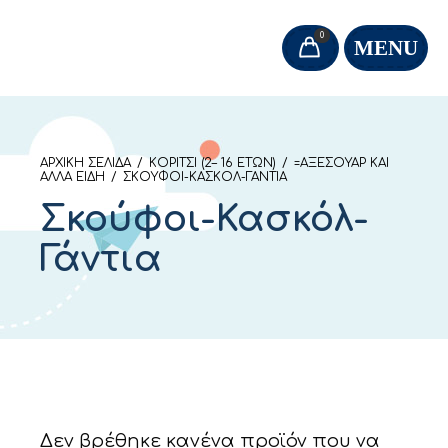
0
MENU
ΑΡΧΙΚΉ ΣΕΛΊΔΑ
/
ΚΟΡΊΤΣΙ (2– 16 ΕΤΏΝ)
/
=ΑΞΕΣΟΥΆΡ ΚΑΙ
ΆΛΛΑ ΕΊΔΗ
/
ΣΚΟΎΦΟΙ-ΚΑΣΚΌΛ-ΓΆΝΤΙΑ
Σκούφοι-Κασκόλ-
Γάντια
Δεν βρέθηκε κανένα προϊόν που να