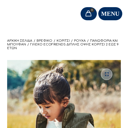
0
MENU
ΑΡΧΙΚΉ ΣΕΛΊΔΑ
/
ΒΡΕΦΙΚΌ
/
ΚΟΡΊΤΣΙ
/
ΡΟΎΧΑ
/
ΠΑΝΩΦΌΡΙΑ ΚΑΙ
ΜΠΟΥΦΆΝ
/
ΓΙΛΈΚΟ ECOFRIENDS ΔΙΠΛΉΣ ΌΨΗΣ ΚΟΡΊΤΣΙ 2 ΈΩΣ 9
ΕΤΏΝ
🔍